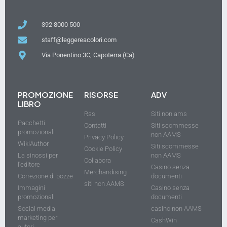
392 8000 500
staff@leggereacolori.com
Via Ponentino 3C, Capoterra (Ca)
PROMOZIONE
RISORSE
ADV
LIBRO
Rss
Siti non ams
Pacchetti
Contatti
Siti scommesse
promozionali
non AAMS
Privacy Policy
WikiAuthor
Siti scommesse
Cookie Policy
La sinossi per
non AAMS
Collabora
l'editore
Casino senza
Merchandising
Correzione di bozze
documenti
siti non AAMS
Immagini
Casino senza
promozionali
documenti
Social media
casino non AAMS
marketing per
CashWin
autori