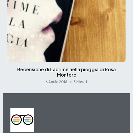
Recensione di Lacrime nella pioggia di Rosa
Montero
6 Aprile 2016
5 Minuti