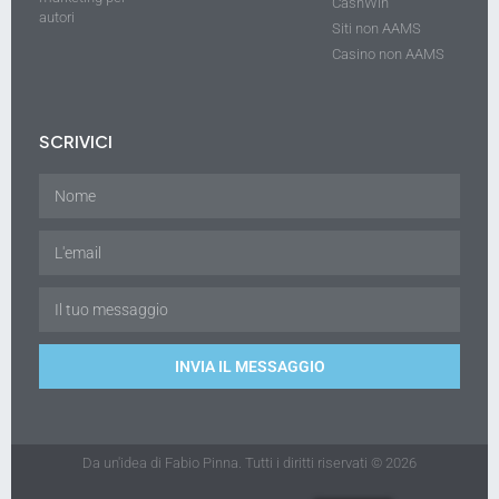
CashWin
autori
Siti non AAMS
Casino non AAMS
SCRIVICI
INVIA IL MESSAGGIO
Da un'idea di Fabio Pinna. Tutti i diritti riservati © 2026