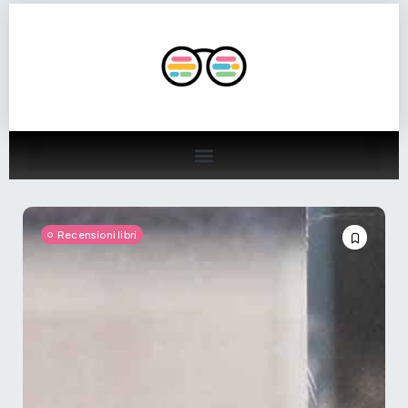
Recensioni libri