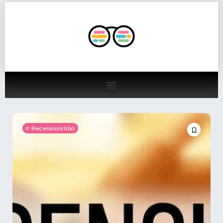
Recensioni libri