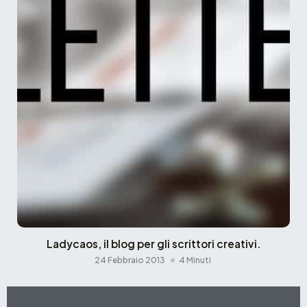
Ladycaos, il blog per gli scrittori creativi.
24 Febbraio 2013
4 Minuti