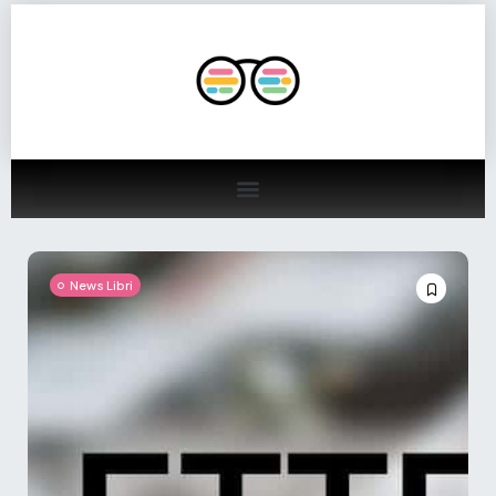
News Libri