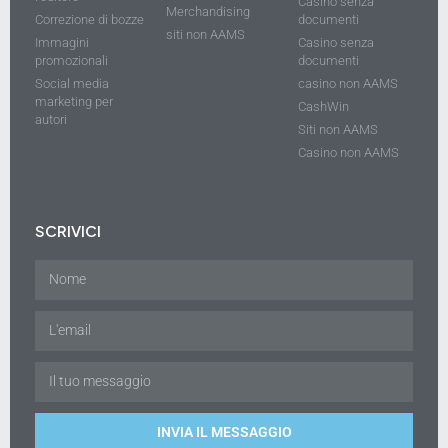
Casino senza
Merchandising
Correzione di bozze
documenti
siti non AAMS
Immagini
Casino senza
promozionali
documenti
Social media
casino non AAMS
marketing per
CashWin
autori
Siti non AAMS
Casino non AAMS
SCRIVICI
INVIA IL MESSAGGIO