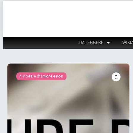
DA LEGGERE
WIKI
Poesie d'amore e non