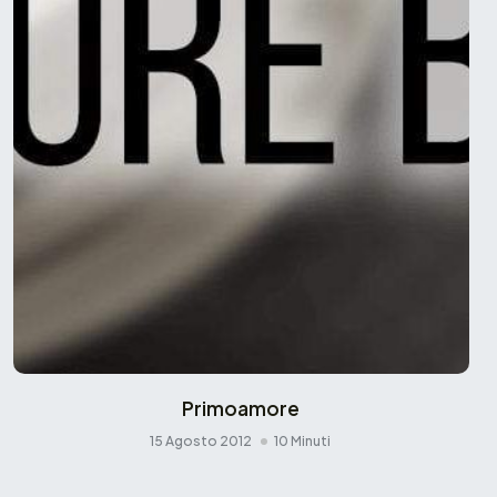
Primoamore
15 Agosto 2012
10 Minuti