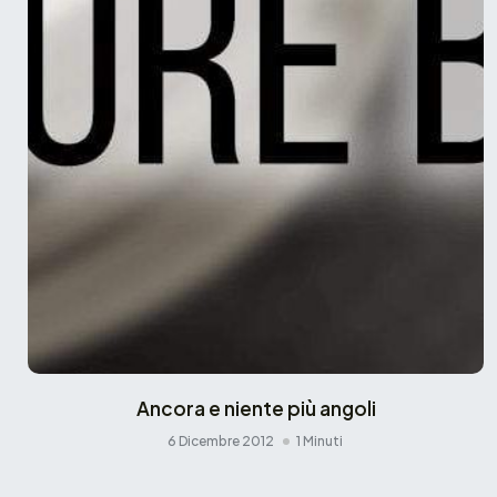
Ancora e niente più angoli
6 Dicembre 2012
1 Minuti