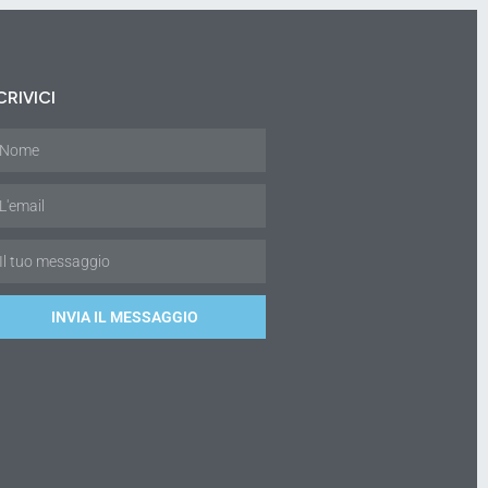
CRIVICI
INVIA IL MESSAGGIO