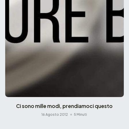
Ci sono mille modi, prendiamoci questo
16 Agosto 2012
5 Minuti