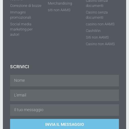
Casino senza
Merchandising
Correzione di bozze
documenti
siti non AAMS
Immagini
Casino senza
promozionali
documenti
Social media
casino non AAMS
marketing per
CashWin
autori
Siti non AAMS
Casino non AAMS
SCRIVICI
INVIA IL MESSAGGIO