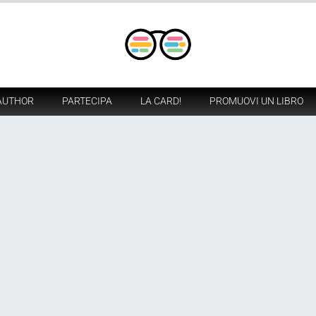
AUTHOR
PARTECIPA
LA CARD!
PROMUOVI UN LIBRO