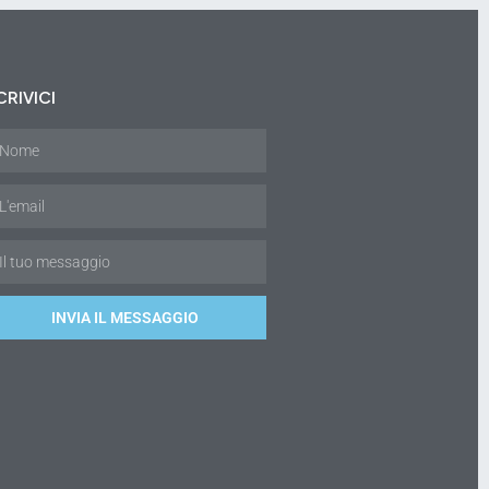
CRIVICI
INVIA IL MESSAGGIO