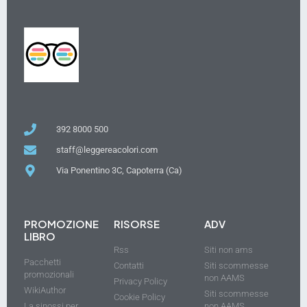
392 8000 500
staff@leggereacolori.com
Via Ponentino 3C, Capoterra (Ca)
PROMOZIONE
RISORSE
ADV
LIBRO
Rss
Siti non ams
Pacchetti
Contatti
Siti scommesse
promozionali
non AAMS
Privacy Policy
WikiAuthor
Siti scommesse
Cookie Policy
La sinossi per
non AAMS