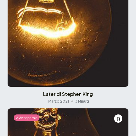
Later di Stephen King
1 Marzo 2021
3 Minuti
Anteprime