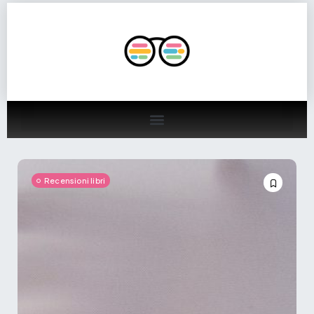
Recensioni libri