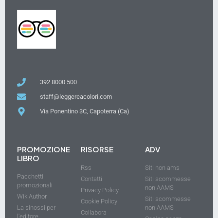
392 8000 500
staff@leggereacolori.com
Via Ponentino 3C, Capoterra (Ca)
PROMOZIONE
RISORSE
ADV
LIBRO
Rss
Siti non ams
Pacchetti
Contatti
Siti scommesse
promozionali
non AAMS
Privacy Policy
WikiAuthor
Siti scommesse
Cookie Policy
La sinossi per
non AAMS
Collabora
l'editore