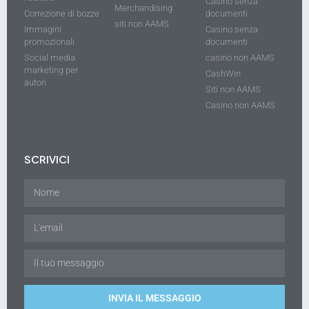
Casino senza
Merchandising
Correzione di bozze
documenti
siti non AAMS
Immagini
Casino senza
promozionali
documenti
Social media
casino non AAMS
marketing per
CashWin
autori
Siti non AAMS
Casino non AAMS
SCRIVICI
INVIA IL MESSAGGIO