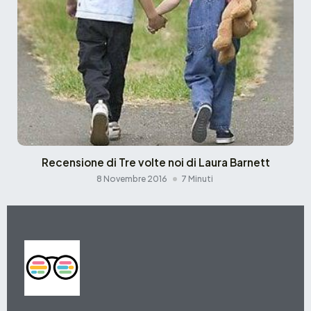
Recensione di Tre volte noi di Laura Barnett
8 Novembre 2016
7 Minuti