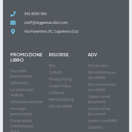
392 8000 500
staff@leggereacolori.com
Via Ponentino 3C, Capoterra (Ca)
PROMOZIONE
RISORSE
ADV
LIBRO
Rss
Siti non ams
Pacchetti
Contatti
Siti scommesse
promozionali
non AAMS
Privacy Policy
WikiAuthor
Siti scommesse
Cookie Policy
La sinossi per
non AAMS
Collabora
l'editore
Casino senza
Merchandising
Correzione di bozze
documenti
siti non AAMS
Immagini
Casino senza
promozionali
documenti
Social media
casino non AAMS
marketing per
CashWin
autori