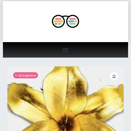
Anteprime