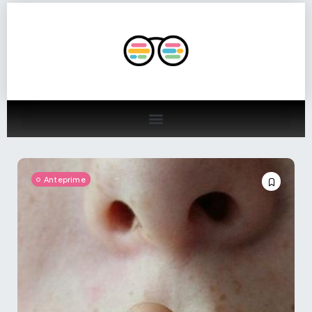
Anteprime