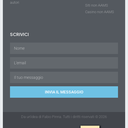
autori
Siti non AAMS
Casino non AAMS
SCRIVICI
INVIA IL MESSAGGIO
Da un'idea di Fabio Pinna. Tutti i diritti riservati © 2026