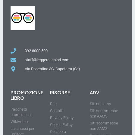
392 8000 500
staff@leggereacolori.com
Via Ponentino 3C, Capoterra (Ca)
PROMOZIONE
RISORSE
ADV
LIBRO
Rss
Siti non ams
Pacchetti
Contatti
Siti scommesse
promozionali
non AAMS
Privacy Policy
WikiAuthor
Siti scommesse
Cookie Policy
La sinossi per
non AAMS
Collabora
l'editore