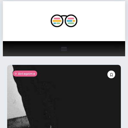
Anteprime