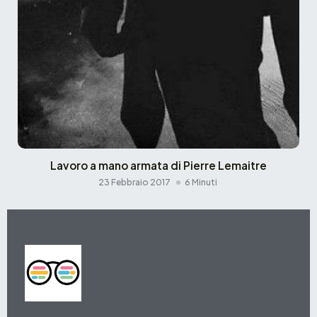
Lavoro a mano armata di Pierre Lemaitre
23 Febbraio 2017
6 Minuti