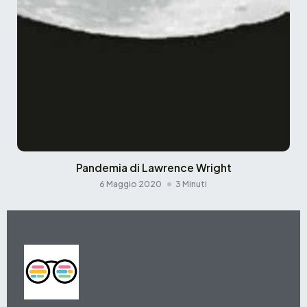
Pandemia di Lawrence Wright
6 Maggio 2020
3 Minuti