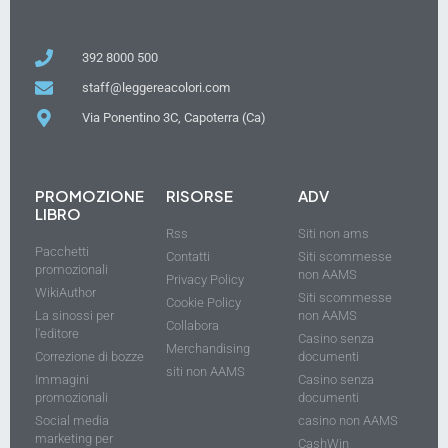
392 8000 500
staff@leggereacolori.com
Via Ponentino 3C, Capoterra (Ca)
PROMOZIONE
RISORSE
ADV
LIBRO
Rss
Siti non ams
Pacchetti
Contatti
Siti scommesse
promozionali
non AAMS
Privacy Policy
WikiAuthor
Siti scommesse
Cookie Policy
La sinossi per
non AAMS
Collabora
l'editore
Casino senza
Merchandising
Correzione di bozze
documenti
siti non AAMS
Immagini
Casino senza
promozionali
documenti
Social media
casino non AAMS
marketing per
CashWin