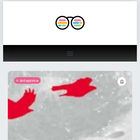
Anteprime