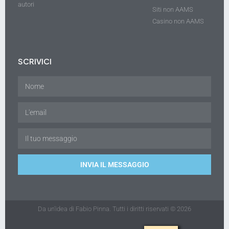
autori
Siti non AAMS
Casino non AAMS
SCRIVICI
INVIA IL MESSAGGIO
Da un'idea di Fabio Pinna. Tutti i diritti riservati © 2026