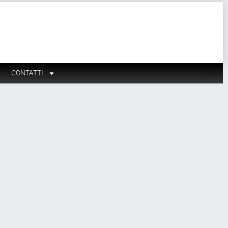
CONTATTI