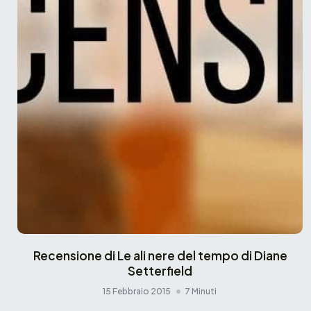
Recensione di Le ali nere del tempo di Diane
Setterfield
15 Febbraio 2015
7 Minuti