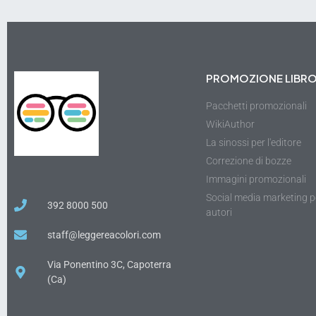
PROMOZIONE LIBR
Pacchetti promozionali
WikiAuthor
La sinossi per l'editore
Correzione di bozze
Immagini promozionali
Social media marketing p
392 8000 500
autori
staff@leggereacolori.com
Via Ponentino 3C, Capoterra
(Ca)