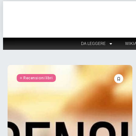
DA LEGGERE
WIKI
Recensioni libri