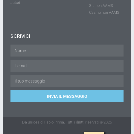
autori
Siti non AAMS
Casino non AAMS
SCRIVICI
INVIA IL MESSAGGIO
Da un'idea di Fabio Pinna. Tutti i diritti riservati © 2026