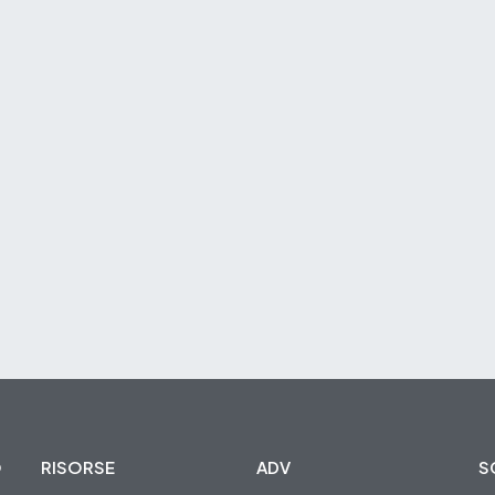
O
RISORSE
ADV
S