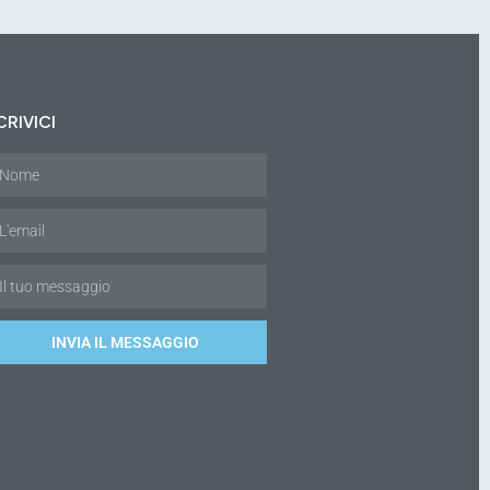
CRIVICI
INVIA IL MESSAGGIO