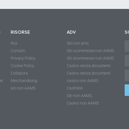
O
RISORSE
ADV
S
Rss
Siti non ams
Contatti
Siti scommesse non AAMS
Privacy Policy
Siti scommesse non AAMS
Cookie Policy
Casino senza documenti
Collabora
Casino senza documenti
er
Merchandising
casino non AAMS
siti non AAMS
CashWin
Siti non AAMS
Casino non AAMS