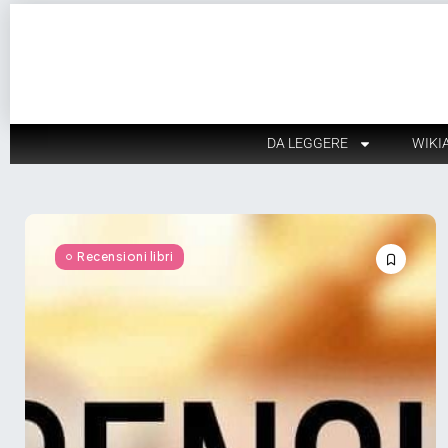
DA LEGGERE
WIKI
Recensioni libri