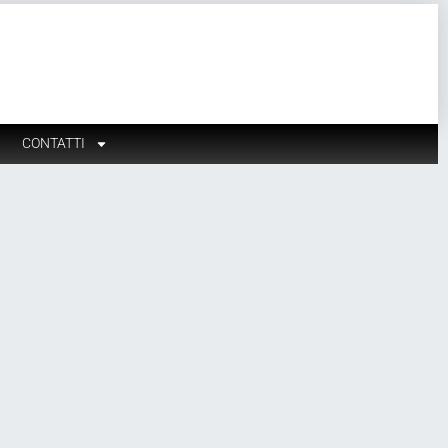
CONTATTI