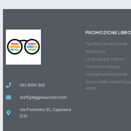
PROMOZIONE LIBR
Pacchetti promozionali
WikiAuthor
La sinossi per l'editore
Correzione di bozze
Immagini promozionali
Social media marketing p
392 8000 500
autori
staff@leggereacolori.com
Via Ponentino 3C, Capoterra
(Ca)