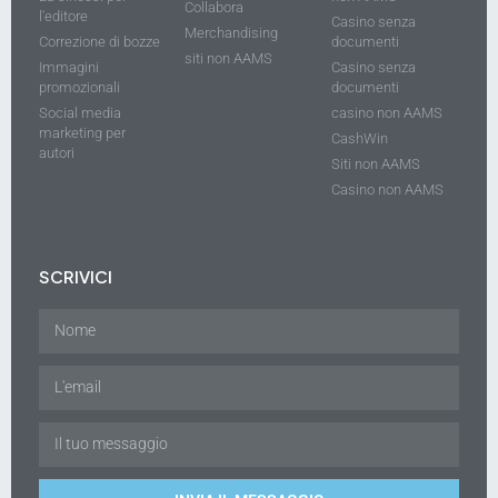
Collabora
l'editore
Casino senza
Merchandising
Correzione di bozze
documenti
siti non AAMS
Immagini
Casino senza
promozionali
documenti
Social media
casino non AAMS
marketing per
CashWin
autori
Siti non AAMS
Casino non AAMS
SCRIVICI