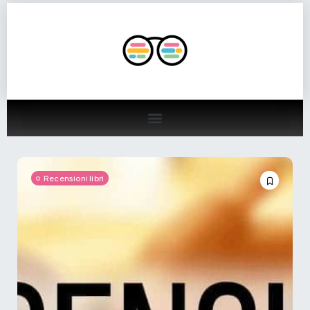
Recensioni libri