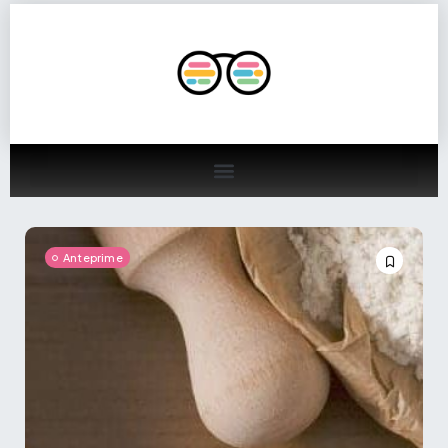
Anteprime