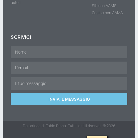
autori
Siti non AAMS
Casino non AAMS
SCRIVICI
INVIA IL MESSAGGIO
Da un'idea di Fabio Pinna. Tutti i diritti riservati © 2026