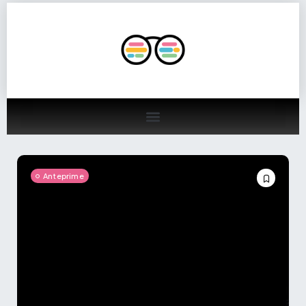
Anteprime