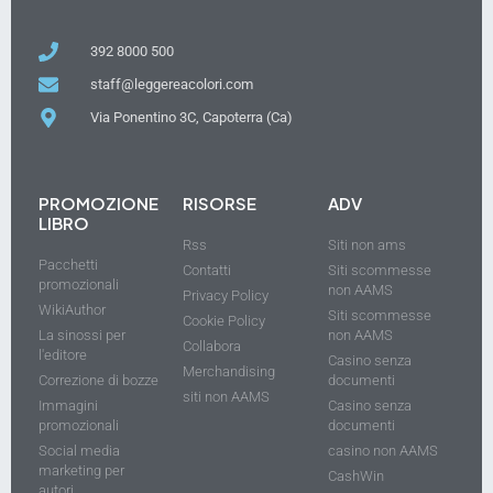
392 8000 500
staff@leggereacolori.com
Via Ponentino 3C, Capoterra (Ca)
PROMOZIONE
RISORSE
ADV
LIBRO
Rss
Siti non ams
Pacchetti
Contatti
Siti scommesse
promozionali
non AAMS
Privacy Policy
WikiAuthor
Siti scommesse
Cookie Policy
La sinossi per
non AAMS
Collabora
l'editore
Casino senza
Merchandising
Correzione di bozze
documenti
siti non AAMS
Immagini
Casino senza
promozionali
documenti
Social media
casino non AAMS
marketing per
CashWin
autori