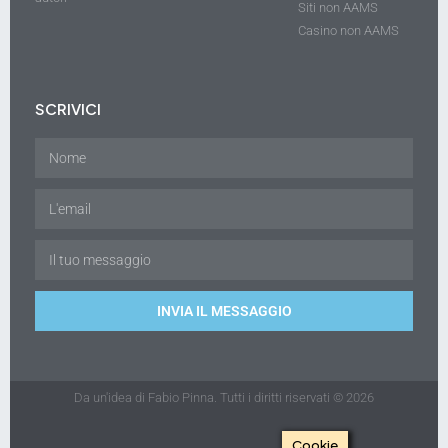
Siti non AAMS
Casino non AAMS
SCRIVICI
INVIA IL MESSAGGIO
Da un'idea di Fabio Pinna. Tutti i diritti riservati © 2026
Cookie