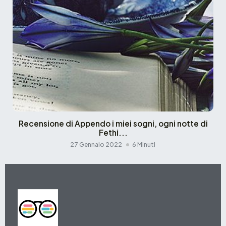
Recensione di Appendo i miei sogni, ogni notte di
Fethi...
27 Gennaio 2022
6 Minuti