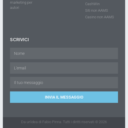
marketing per
CashWin
autori
Siti non AAMS
Casino non AAMS
SCRIVICI
INVIA IL MESSAGGIO
Da un'idea di Fabio Pinna. Tutti i diritti riservati © 2026