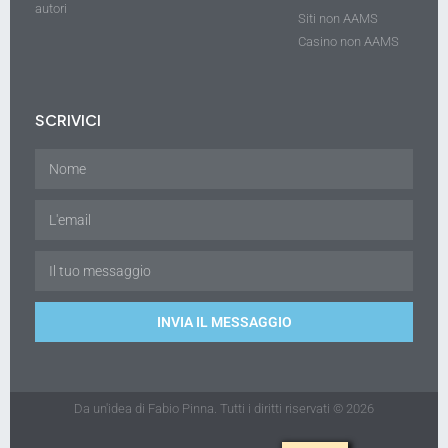
autori
Siti non AAMS
Casino non AAMS
SCRIVICI
INVIA IL MESSAGGIO
Da un'idea di Fabio Pinna. Tutti i diritti riservati © 2026