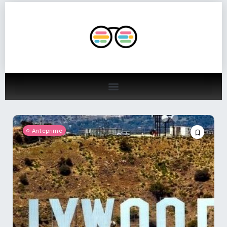
Anteprime