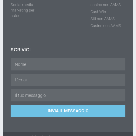
Social media
casino non AAMS
marketing per
CashWin
autori
Siti non AAMS
Casino non AAMS
SCRIVICI
INVIA IL MESSAGGIO