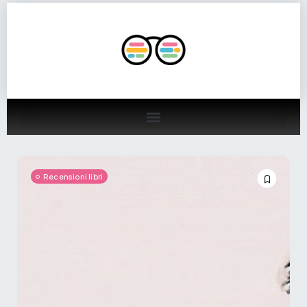
Recensioni libri