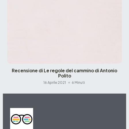
Recensione di Le regole del cammino di Antonio
Polito
16 Aprile 2021
6 Minuti