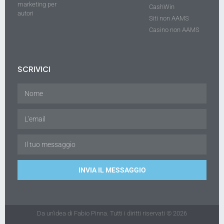
marketing per
CashWin
autori
Siti non AAMS
Casino non AAMS
SCRIVICI
INVIA IL MESSAGGIO
Da un'idea di Fabio Pinna. Tutti i diritti riservati © 2026