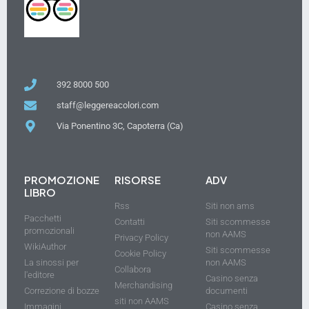
392 8000 500
staff@leggereacolori.com
Via Ponentino 3C, Capoterra (Ca)
PROMOZIONE
RISORSE
ADV
LIBRO
Rss
Siti non ams
Pacchetti
Contatti
Siti scommesse
promozionali
non AAMS
Privacy Policy
WikiAuthor
Siti scommesse
Cookie Policy
La sinossi per
non AAMS
Collabora
l'editore
Casino senza
Merchandising
Correzione di bozze
documenti
siti non AAMS
Immagini
Casino senza