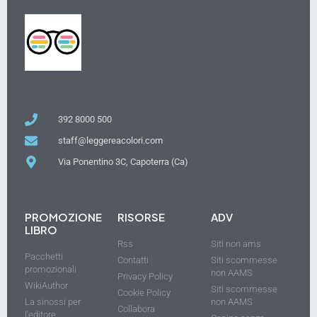
392 8000 500
staff@leggereacolori.com
Via Ponentino 3C, Capoterra (Ca)
PROMOZIONE
RISORSE
ADV
LIBRO
Rss
Siti non ams
Pacchetti
Contatti
Siti scommesse
promozionali
non AAMS
Privacy Policy
WikiAuthor
Siti scommesse
Cookie Policy
La sinossi per
non AAMS
Collabora
l'editore