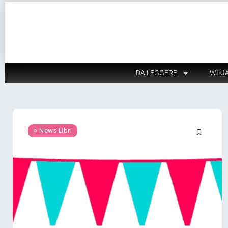
DA LEGGERE
WIKI
News Libri