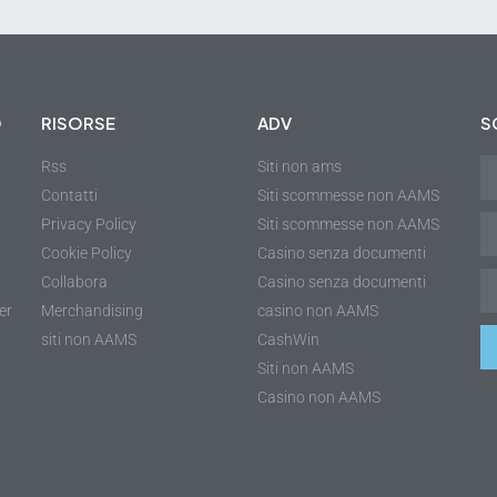
O
RISORSE
ADV
S
Rss
Siti non ams
Contatti
Siti scommesse non AAMS
Privacy Policy
Siti scommesse non AAMS
Cookie Policy
Casino senza documenti
Collabora
Casino senza documenti
er
Merchandising
casino non AAMS
siti non AAMS
CashWin
Siti non AAMS
Casino non AAMS