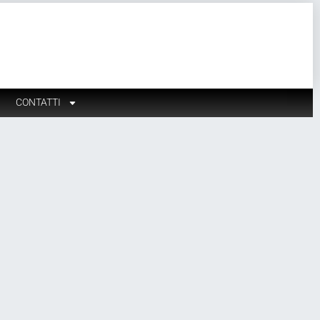
CONTATTI