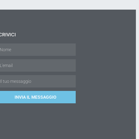
CRIVICI
INVIA IL MESSAGGIO