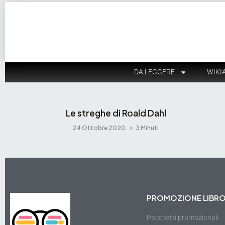
DA LEGGERE
WIKI
Le streghe di Roald Dahl
24 Ottobre 2020
3 Minuti
PROMOZIONE LIBR
Pacchetti promozionali