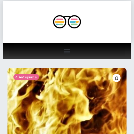
Anteprime