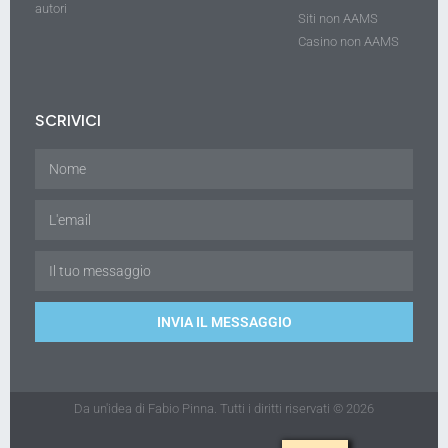
autori
Siti non AAMS
Casino non AAMS
SCRIVICI
INVIA IL MESSAGGIO
Da un'idea di Fabio Pinna. Tutti i diritti riservati © 2026