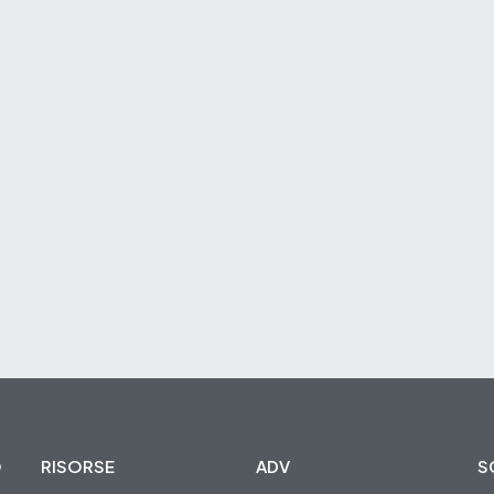
O
RISORSE
ADV
S