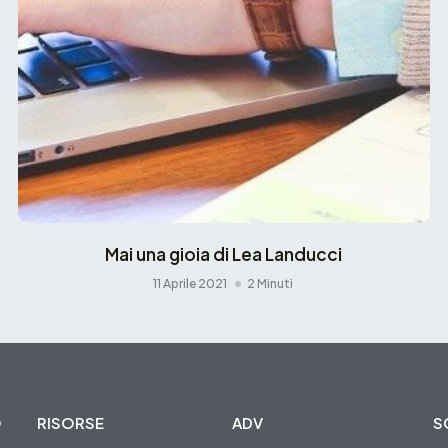
Mai una gioia di Lea Landucci
11 Aprile 2021
2 Minuti
O
RISORSE
ADV
S