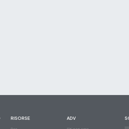
O
RISORSE
ADV
S