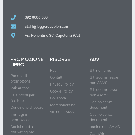
392 8000 500
staff@leggereacolori.com
Via Ponentino 3C, Capoterra (Ca)
PROMOZIONE
RISORSE
ADV
LIBRO
Rss
Siti non ams
Pacchetti
Contatti
Siti scommesse
promozionali
non AAMS
Privacy Policy
WikiAuthor
Siti scommesse
Cookie Policy
La sinossi per
non AAMS
Collabora
l'editore
Casino senza
Merchandising
Correzione di bozze
documenti
siti non AAMS
Immagini
Casino senza
promozionali
documenti
Social media
casino non AAMS
marketing per
CashWin