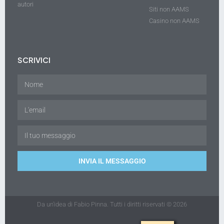
autori
Siti non AAMS
Casino non AAMS
SCRIVICI
INVIA IL MESSAGGIO
Da un'idea di Fabio Pinna. Tutti i diritti riservati © 2026