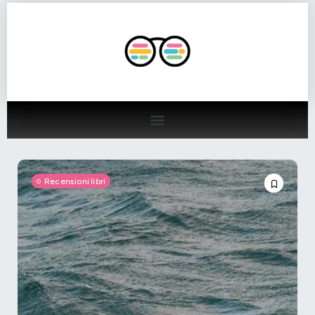
Recensioni libri