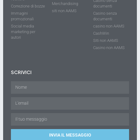
Casino senza
Merchandising
Correzione di bozze
documenti
siti non AAMS
Immagini
Casino senza
promozionali
documenti
Social media
casino non AAMS
marketing per
CashWin
autori
Siti non AAMS
Casino non AAMS
SCRIVICI
INVIA IL MESSAGGIO