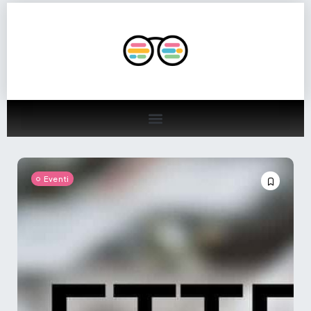
Eventi