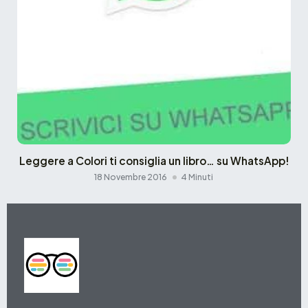
Leggere a Colori ti consiglia un libro… su WhatsApp!
18 Novembre 2016
4 Minuti