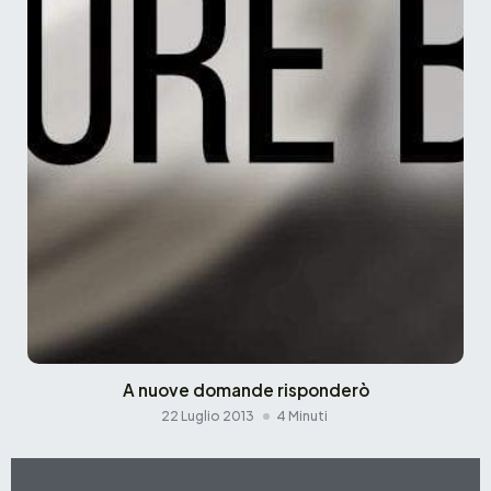
A nuove domande risponderò
22 Luglio 2013
4 Minuti