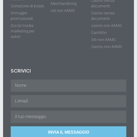
Casino senza
Merchandising
Correzione di bozze
documenti
siti non AAMS
Immagini
Casino senza
promozionali
documenti
Social media
casino non AAMS
marketing per
CashWin
autori
Siti non AAMS
Casino non AAMS
SCRIVICI
INVIA IL MESSAGGIO