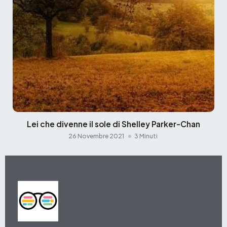
Lei che divenne il sole di Shelley Parker-Chan
26 Novembre 2021
3 Minuti