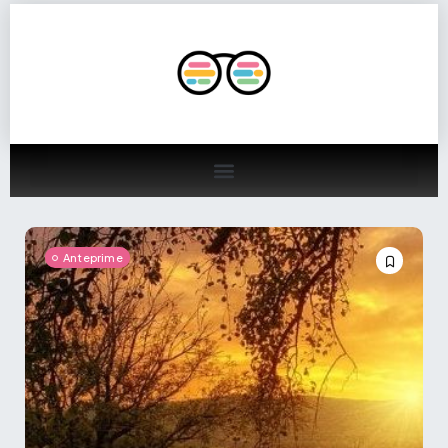
Anteprime