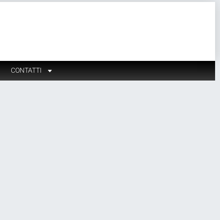
CONTATTI