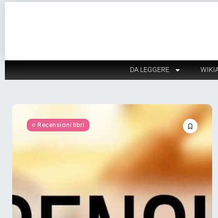
DA LEGGERE
WIKI
Recensioni libri