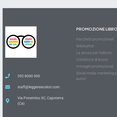
PROMOZIONE LIBR
Pacchetti promozionali
WikiAuthor
La sinossi per l'editore
Correzione di bozze
Immagini promozionali
Social media marketing p
392 8000 500
autori
staff@leggereacolori.com
Via Ponentino 3C, Capoterra
(Ca)