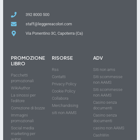
392 8000 500
staff@leggereacolori.com
Via Ponentino 3C, Capoterra (Ca)
PROMOZIONE
RISORSE
ADV
LIBRO
Rss
Siti non ams
Pacchetti
Contatti
Siti scommesse
promozionali
non AAMS
Privacy Policy
WikiAuthor
Siti scommesse
Cookie Policy
La sinossi per
non AAMS
Collabora
l'editore
Casino senza
Merchandising
Correzione di bozze
documenti
siti non AAMS
Immagini
Casino senza
promozionali
documenti
Social media
casino non AAMS
marketing per
CashWin
autori