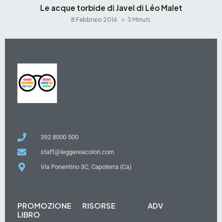
Le acque torbide di Javel di Léo Malet
8 Febbraio 2016
3 Minuti
392 8000 500
staff@leggereacolori.com
Via Ponentino 3C, Capoterra (Ca)
PROMOZIONE
RISORSE
ADV
LIBRO