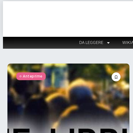
DA LEGGERE
WIKI
Anteprime