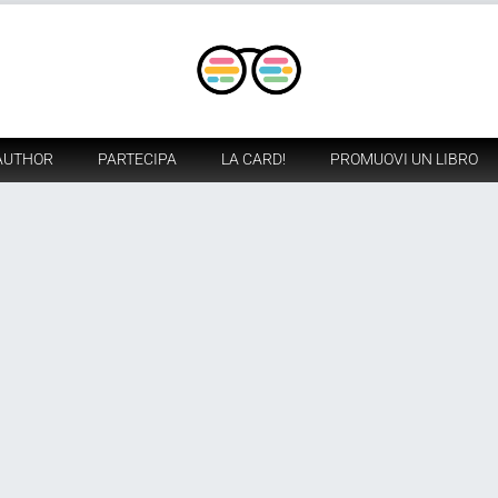
AUTHOR
PARTECIPA
LA CARD!
PROMUOVI UN LIBRO