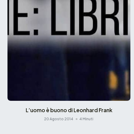
L’uomo è buono di Leonhard Frank
20 Agosto 2014
4 Minuti