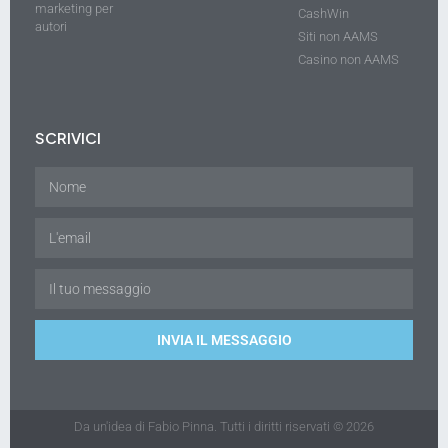
marketing per
CashWin
autori
Siti non AAMS
Casino non AAMS
SCRIVICI
INVIA IL MESSAGGIO
Da un'idea di Fabio Pinna. Tutti i diritti riservati © 2026