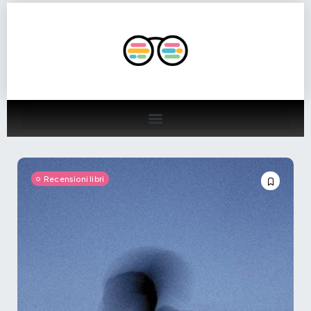
Recensioni libri