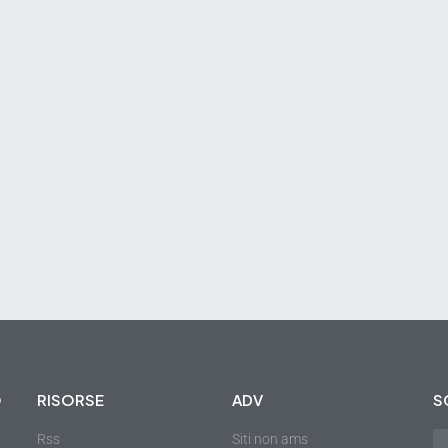
O
RISORSE
ADV
S
Rss
Siti non ams