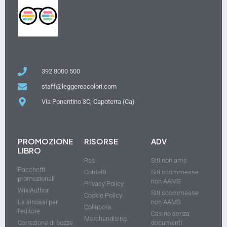
392 8000 500
staff@leggereacolori.com
Via Ponentino 3C, Capoterra (Ca)
PROMOZIONE
RISORSE
ADV
LIBRO
Rss
Siti non ams
Pacchetti
Contatti
Siti scommesse
promozionali
non AAMS
Privacy Policy
WikiAuthor
Siti scommesse
Cookie Policy
La sinossi per
non AAMS
Collabora
l'editore
Casino senza
Merchandising
Correzione di bozze
documenti