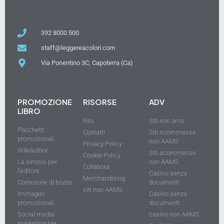
392 8000 500
staff@leggereacolori.com
Via Ponentino 3C, Capoterra (Ca)
PROMOZIONE
RISORSE
ADV
LIBRO
Rss
Siti non ams
Pacchetti
Contatti
Siti scommesse
promozionali
non AAMS
Privacy Policy
WikiAuthor
Siti scommesse
Cookie Policy
La sinossi per
non AAMS
Collabora
l'editore
Casino senza
Merchandising
Correzione di bozze
documenti
siti non AAMS
Immagini
Casino senza
promozionali
documenti
Social media
casino non AAMS
marketing per